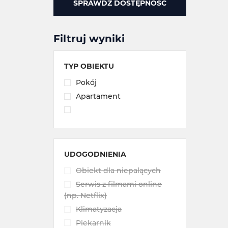
SPRAWDŹ DOSTĘPNOŚĆ
Filtruj wyniki
TYP OBIEKTU
Pokój
Apartament
UDOGODNIENIA
Obiekt dla niepalących
Serwis z filmami online
(np. Netflix)
Klimatyzacja
Piekarnik