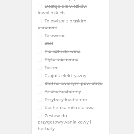
Dostęp dla wózków
inwalidzkich
Telewizor z płaskim
ekranem
Telewizor
Stół
Kieliszki do wina
Płyta kuchenna
Toster
Czajnik elektryczny
Stół na świeżym powietrzu
Aneks kuchenny
Przybory kuchenne
Kuchenka mikrofalowa
Zestaw do
przygotowywania kawy i
herbaty