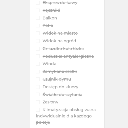
Ekspres do kawy
Ręczniki
Balkon
Patio
Widok na miasto
Widok na ogród
Gniazdko koło łóżka
Poduszka antyalergiczna
Winda
Zamykane szafki
Czujnik dymu
Dostęp do kluczy
Światło do czytania
Zasłony
Klimatyzacja obsługiwana
indywidualnie dla każdego
pokoju