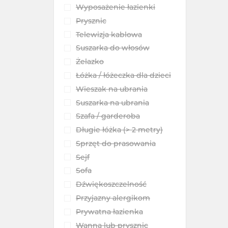
Wyposażenie łazienki
Prysznic
Telewizja kablowa
Suszarka do włosów
Żelazko
Łóżka / łóżeczka dla dzieci
Wieszak na ubrania
Suszarka na ubrania
Szafa / garderoba
Długie łóżka (> 2 metry)
Sprzęt do prasowania
Sejf
Sofa
Dźwiękoszczelność
Przyjazny alergikom
Prywatna łazienka
Wanna lub prysznic