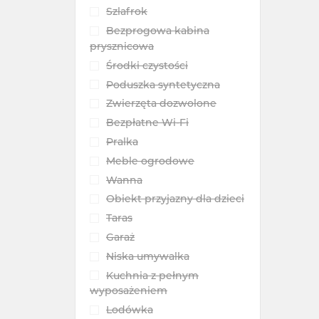
Szlafrok
Bezprogowa kabina
prysznicowa
Środki czystości
Poduszka syntetyczna
Zwierzęta dozwolone
Bezpłatne Wi-Fi
Pralka
Meble ogrodowe
Wanna
Obiekt przyjazny dla dzieci
Taras
Garaż
Niska umywalka
Kuchnia z pełnym
wyposażeniem
Lodówka