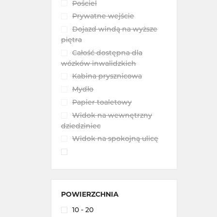
Pościel
Prywatne wejście
Dojazd windą na wyższe
piętra
Całość dostępna dla
wózków inwalidzkich
Kabina prysznicowa
Mydło
Papier toaletowy
Widok na wewnętrzny
dziedziniec
Widok na spokojną ulicę
POWIERZCHNIA
10 - 20