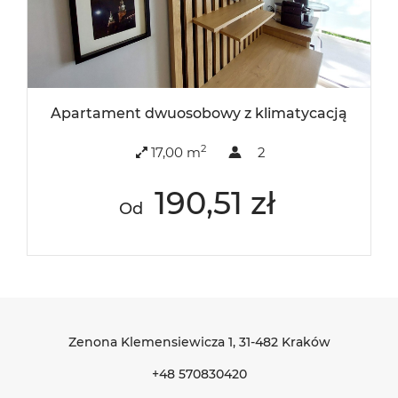
Apartament dwuosobowy z klimatycacją
2
17,00 m
2
190,51 zł
Od
Zenona Klemensiewicza 1
, 31-482 Kraków
+48 570830420