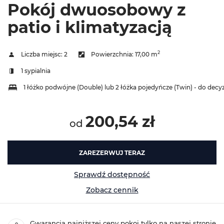
Pokój dwuosobowy z
patio i klimatyzacją
2
Liczba miejsc:
2
Powierzchnia:
17,00 m
1 sypialnia
1 łóżko podwójne (Double) lub 2 łóżka pojedyńcze (Twin) - do decyz
200,54 zł
od
ZAREZERWUJ TERAZ
Sprawdź dostępność
Zobacz cennik
Gwarancja najniższej ceny pokoi tylko na naszej stronie