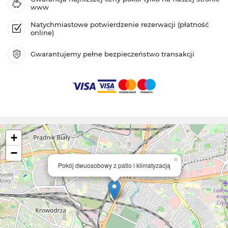
www
Natychmiastowe potwierdzenie rezerwacji (płatność
online)
Gwarantujemy pełne bezpieczeństwo transakcji
+
−
×
Pokój dwuosobowy z patio i klimatyzacją