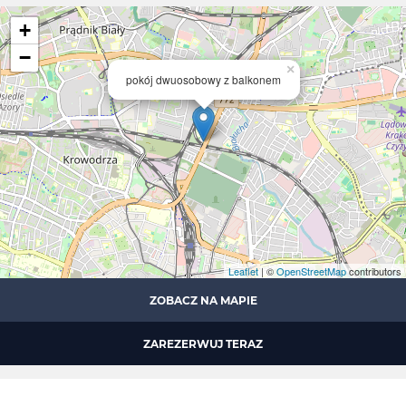
+
−
×
pokój dwuosobowy z balkonem
Leaflet
| ©
OpenStreetMap
contributors
ZOBACZ NA MAPIE
ZAREZERWUJ TERAZ