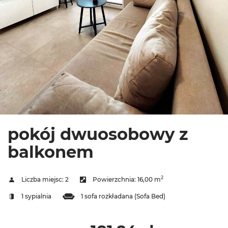
pokój dwuosobowy z
balkonem
2
Liczba miejsc:
2
Powierzchnia:
16,00 m
1 sypialnia
1 sofa rozkładana (Sofa Bed)