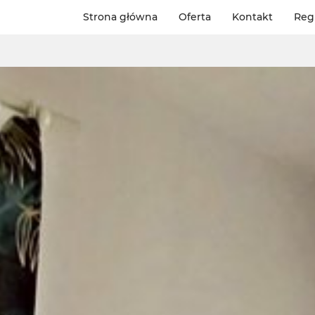
Strona główna
Oferta
Kontakt
Reg