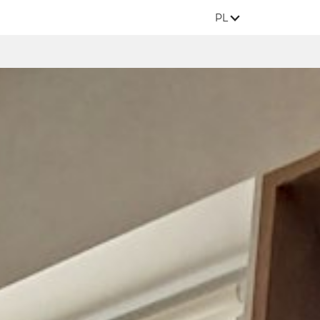
JĘZYK STRONY:
, POKAŻ DOSTĘPNE 
PL