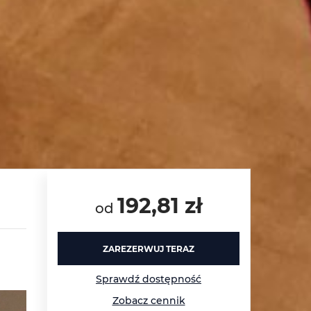
192,81 zł
od
ZAREZERWUJ TERAZ
Sprawdź dostępność
Zobacz cennik