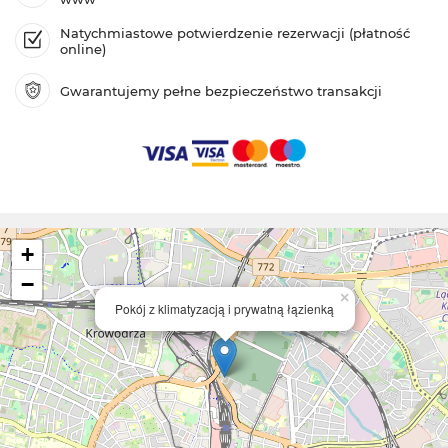
Natychmiastowe potwierdzenie rezerwacji (płatność
online)
Gwarantujemy pełne bezpieczeństwo transakcji
+
−
×
Pokój z klimatyzacją i prywatną łązienką