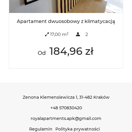
Apartament dwuosobowy z klimatycacją
2
17,00 m
2
184,96 zł
Od
Zenona Klemensiewicza 1
, 31-482 Kraków
+48 570830420
royalapartments.apk@gmail.com
Regulamin
Polityka prywatności