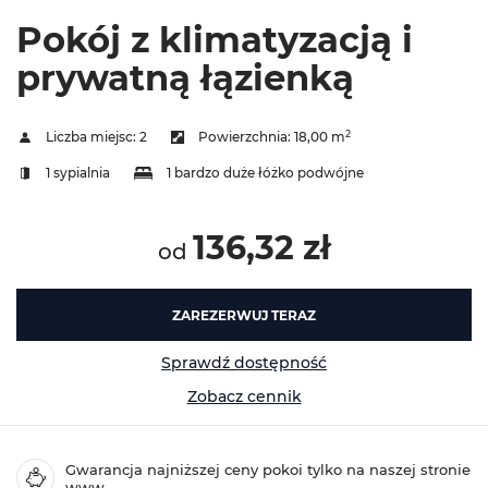
Pokój z klimatyzacją i
prywatną łązienką
2
Liczba miejsc:
2
Powierzchnia:
18,00 m
1 sypialnia
1 bardzo duże łóżko podwójne
136,32 zł
od
ZAREZERWUJ TERAZ
Sprawdź dostępność
Zobacz cennik
Gwarancja najniższej ceny pokoi tylko na naszej stronie
www