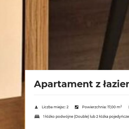
Apartament z łazien
2
Liczba miejsc:
2
Powierzchnia:
17,00 m
1 łóżko podwójne (Double) lub 2 łóżka pojedyńcze 