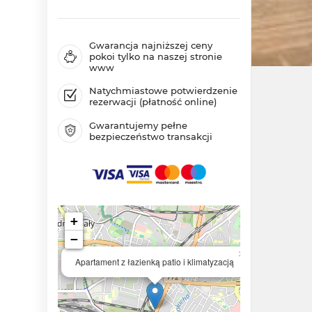
Gwarancja najniższej ceny
pokoi tylko na naszej stronie
www
Natychmiastowe potwierdzenie
rezerwacji (płatność online)
Gwarantujemy pełne
bezpieczeństwo transakcji
+
−
×
Apartament z łazienką patio i klimatyzacją