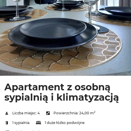
Apartament z osobną
sypialnią i klimatyzacją
2
Liczba miejsc:
4
Powierzchnia:
24,00 m
1 sypialnia
1 duże łóżko podwójne