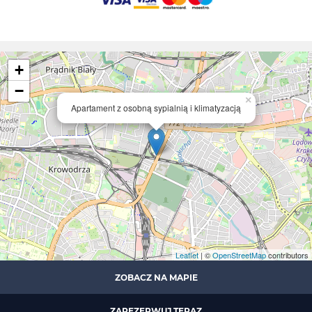
+
−
×
Apartament z osobną sypialnią i klimatyzacją
Leaflet
| ©
OpenStreetMap
contributors
ZOBACZ NA MAPIE
ZAREZERWUJ TERAZ