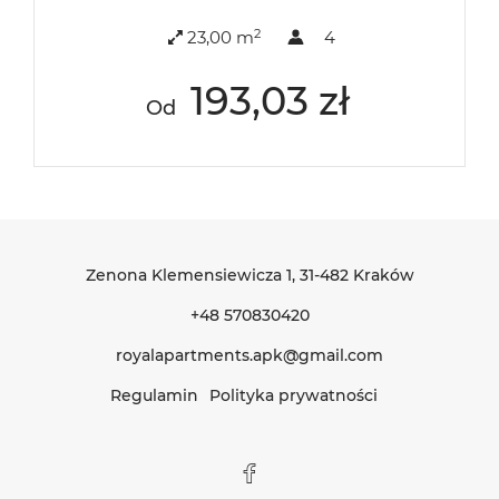
2
23,00 m
4
193,03 zł
Od
Zenona Klemensiewicza 1
, 31-482 Kraków
+48 570830420
royalapartments.apk@gmail.com
Regulamin
Polityka prywatności