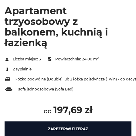
Apartament
trzyosobowy z
balkonem, kuchnią i
łazienką
2
Liczba miejsc:
3
Powierzchnia:
24,00 m
2 sypialnie
1 łóżko podwójne (Double) lub 2 łóżka pojedyńcze (Twin) - do decyz
1 sofa jednoosobowa (Sofa Bed)
197,69 zł
od
ZAREZERWUJ TERAZ